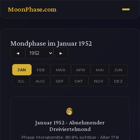
MoonPhase.com
Mondphase im Januar 1952
◄
►
JAN
FEB
MÄR
APR
MAI
JUN
JUL
AUG
SEP
OKT
NOV
DEZ
Januar 1952 - Abnehmender
Dreiviertelmond
Phase Monatsmitte: 89.8% sichtbar • Alter 17.8