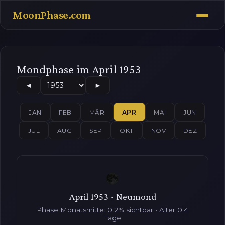
MoonPhase.com
Mondphase im April 1953
◄
►
JAN
FEB
MÄR
APR
MAI
JUN
JUL
AUG
SEP
OKT
NOV
DEZ
April 1953 - Neumond
Phase Monatsmitte: 0.2% sichtbar • Alter 0.4
Tage