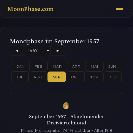
MoonPhase.com
Mondphase im September 1957
◄
►
JAN
FEB
MÄR
APR
MAI
JUN
JUL
AUG
SEP
OKT
NOV
DEZ
September 1957 - Abnehmender
Dreiviertelmond
Phase Monatsmitte: 74.1% sichtbar • Alter 19.8