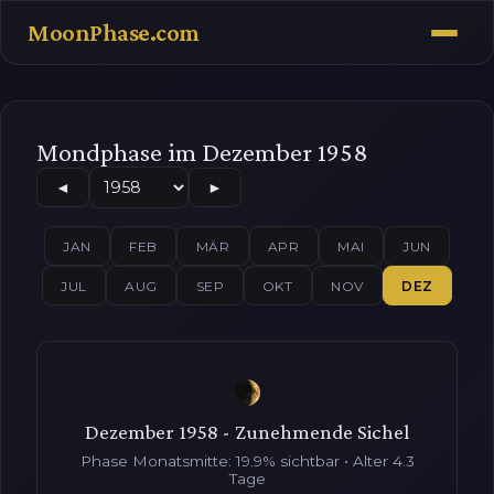
MoonPhase.com
Mondphase im Dezember 1958
◄
►
JAN
FEB
MÄR
APR
MAI
JUN
JUL
AUG
SEP
OKT
NOV
DEZ
Dezember 1958 - Zunehmende Sichel
Phase Monatsmitte: 19.9% sichtbar • Alter 4.3
Tage