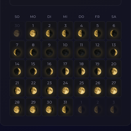
SO
MO
DI
MI
DO
FR
SA
30
1
2
3
4
5
6
7
8
9
10
11
12
13
14
15
16
17
18
19
20
21
22
23
24
25
26
27
28
29
30
31
1
2
3