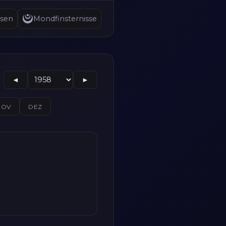
sen
Mondfinsternisse
◄
►
NOV
DEZ