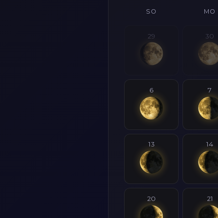
SO
MO
29
30
6
7
13
14
20
21