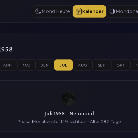
Mond Heute
Kalender
Mondpha
1958
APR
MAI
JUN
JUL
AUG
SEP
OKT
Juli 1958 - Neumond
Phase Monatsmitte: 1.1% sichtbar • Alter 28.5 Tage