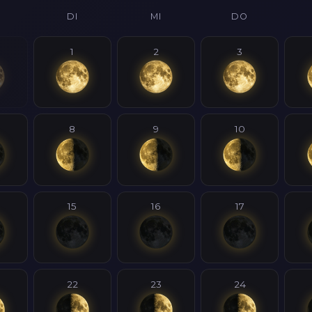
DI
MI
DO
1
2
3
8
9
10
15
16
17
22
23
24