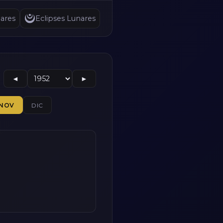
ares
Eclipses Lunares
◄
►
NOV
DIC