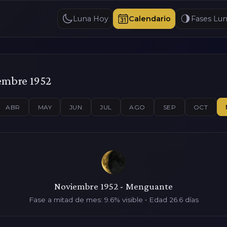
Luna Hoy
Calendario
Fases Lun
embre 1952
ABR
MAY
JUN
JUL
AGO
SEP
OCT
Noviembre 1952 - Menguante
Fase a mitad de mes: 9.6% visible • Edad 26.6 días