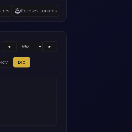
ares
Eclipses Lunares
◄
►
NOV
DIC