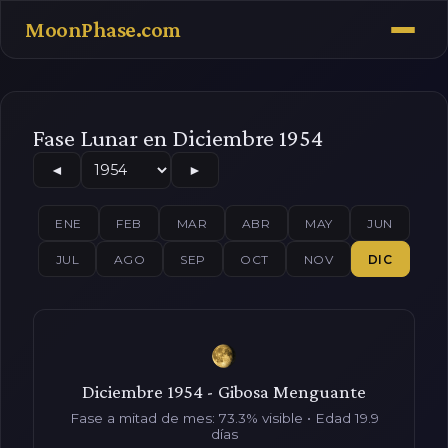
MoonPhase.com
Fase Lunar en Diciembre 1954
◄
►
ENE
FEB
MAR
ABR
MAY
JUN
JUL
AGO
SEP
OCT
NOV
DIC
Diciembre 1954 - Gibosa Menguante
Fase a mitad de mes: 73.3% visible • Edad 19.9
días