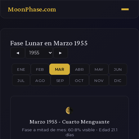
MoonPhase.com
Fase Lunar en Marzo 1955
◄
►
ENE
FEB
MAR
ABR
MAY
JUN
JUL
AGO
SEP
OCT
NOV
DIC
Marzo 1955 - Cuarto Menguante
Fase a mitad de mes: 60.8% visible • Edad 21.1
días