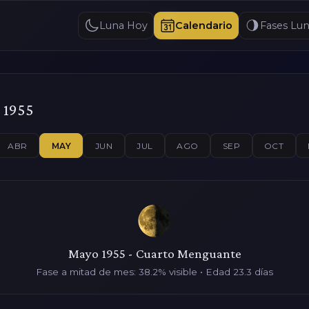
Luna Hoy
Calendario
Fases Lun
 1955
ABR
MAY
JUN
JUL
AGO
SEP
OCT
Mayo 1955 - Cuarto Menguante
Fase a mitad de mes: 38.2% visible • Edad 23.3 días