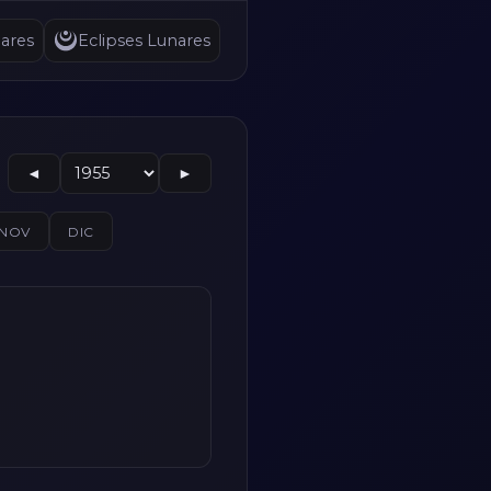
ares
Eclipses Lunares
◄
►
NOV
DIC