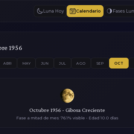
Luna Hoy
Calendario
Fases Lun
bre 1956
ABR
MAY
JUN
JUL
AGO
SEP
OCT
Octubre 1956 - Gibosa Creciente
Fase a mitad de mes: 76.1% visible • Edad 10.0 días