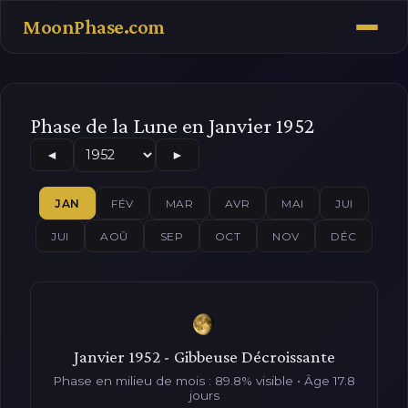
MoonPhase.com
Phase de la Lune en Janvier 1952
◄
►
JAN
FÉV
MAR
AVR
MAI
JUI
JUI
AOÛ
SEP
OCT
NOV
DÉC
Janvier 1952 - Gibbeuse Décroissante
Phase en milieu de mois : 89.8% visible • Âge 17.8
jours