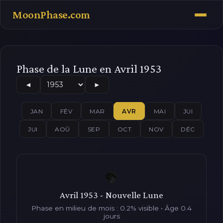
MoonPhase.com
Phase de la Lune en Avril 1953
◄
►
JAN
FÉV
MAR
AVR
MAI
JUI
JUI
AOÛ
SEP
OCT
NOV
DÉC
Avril 1953 - Nouvelle Lune
Phase en milieu de mois : 0.2% visible • Âge 0.4
jours