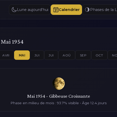
Lune aujourd'hui
Calendrier
Phases de la 
 Mai 1954
AVR
MAI
JUI
JUI
AOÛ
SEP
OCT
N
Mai 1954 - Gibbeuse Croissante
Phase en milieu de mois : 93.7% visible • Âge 12.4 jours