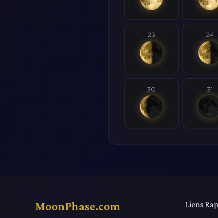
23
24
30
31
MoonPhase.com
Liens Rap