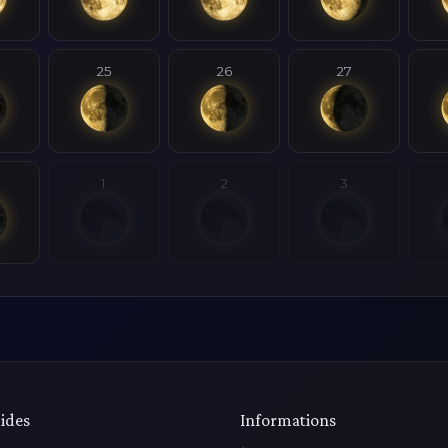
25
26
27
1
2
3
ides
Informations