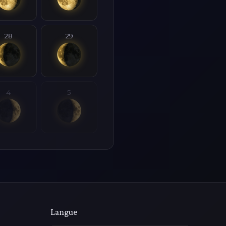
28
29
4
5
Langue