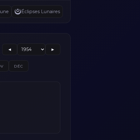
Lune
Éclipses Lunaires
◄
►
OV
DÉC