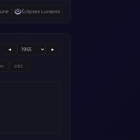
Lune
Éclipses Lunaires
◄
►
OV
DÉC