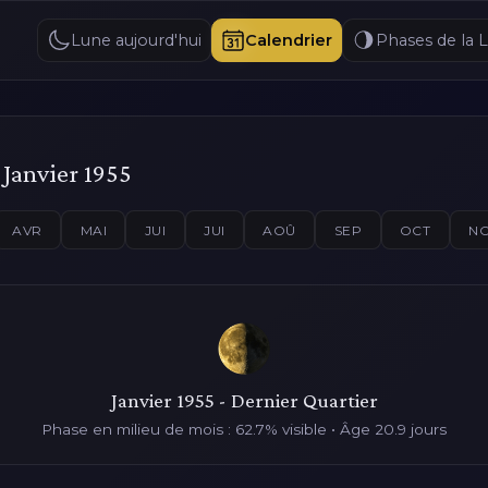
Lune aujourd'hui
Calendrier
Phases de la 
 Janvier 1955
AVR
MAI
JUI
JUI
AOÛ
SEP
OCT
N
Janvier 1955 - Dernier Quartier
Phase en milieu de mois : 62.7% visible • Âge 20.9 jours