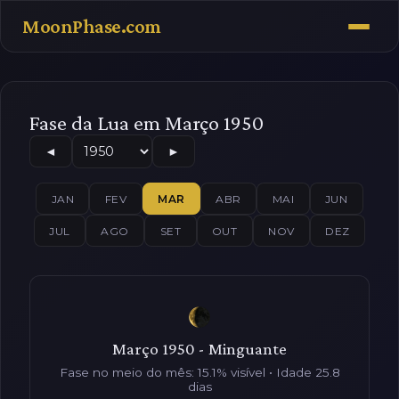
MoonPhase.com
Fase da Lua em Março 1950
◄
►
JAN
FEV
MAR
ABR
MAI
JUN
JUL
AGO
SET
OUT
NOV
DEZ
Março 1950 - Minguante
Fase no meio do mês: 15.1% visível • Idade 25.8
dias