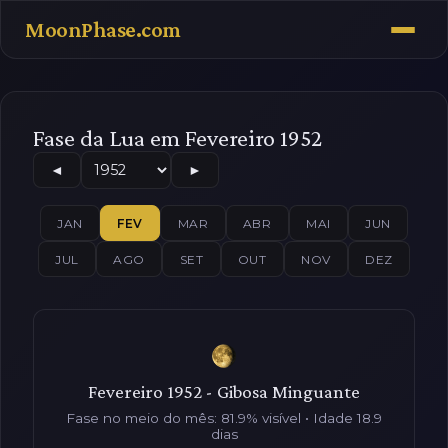
MoonPhase.com
Fase da Lua em Fevereiro 1952
◄
►
JAN
FEV
MAR
ABR
MAI
JUN
JUL
AGO
SET
OUT
NOV
DEZ
Fevereiro 1952 - Gibosa Minguante
Fase no meio do mês: 81.9% visível • Idade 18.9
dias