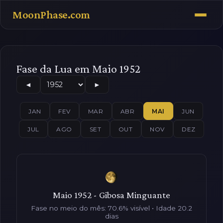
MoonPhase.com
Fase da Lua em Maio 1952
◄
►
JAN
FEV
MAR
ABR
MAI
JUN
JUL
AGO
SET
OUT
NOV
DEZ
Maio 1952 - Gibosa Minguante
Fase no meio do mês: 70.6% visível • Idade 20.2
dias