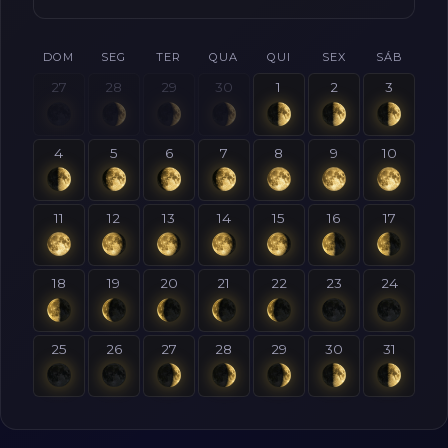
DOM
SEG
TER
QUA
QUI
SEX
SÁB
27
28
29
30
1
2
3
4
5
6
7
8
9
10
11
12
13
14
15
16
17
18
19
20
21
22
23
24
25
26
27
28
29
30
31