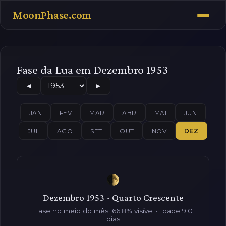
MoonPhase.com
Fase da Lua em Dezembro 1953
◄
►
JAN
FEV
MAR
ABR
MAI
JUN
JUL
AGO
SET
OUT
NOV
DEZ
Dezembro 1953 - Quarto Crescente
Fase no meio do mês: 66.8% visível • Idade 9.0
dias