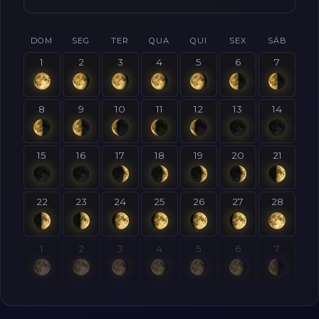
DOM
SEG
TER
QUA
QUI
SEX
SÁB
1
2
3
4
5
6
7
8
9
10
11
12
13
14
15
16
17
18
19
20
21
22
23
24
25
26
27
28
1
2
3
4
5
6
7