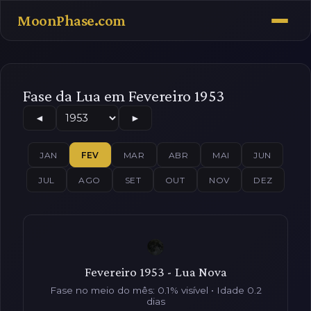
MoonPhase.com
Fase da Lua em Fevereiro 1953
◄
►
JAN
FEV
MAR
ABR
MAI
JUN
JUL
AGO
SET
OUT
NOV
DEZ
Fevereiro 1953 - Lua Nova
Fase no meio do mês: 0.1% visível • Idade 0.2
dias