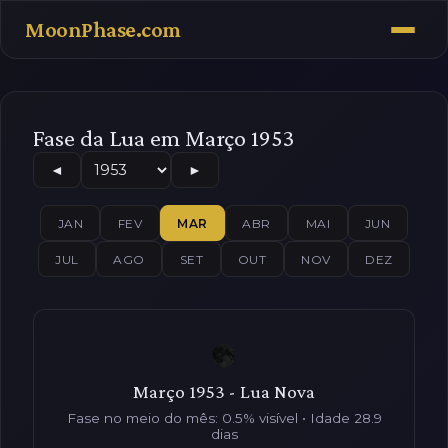
MoonPhase.com
Fase da Lua em Março 1953
◄
►
JAN
FEV
MAR
ABR
MAI
JUN
JUL
AGO
SET
OUT
NOV
DEZ
Março 1953 - Lua Nova
Fase no meio do mês: 0.5% visível • Idade 28.9
dias