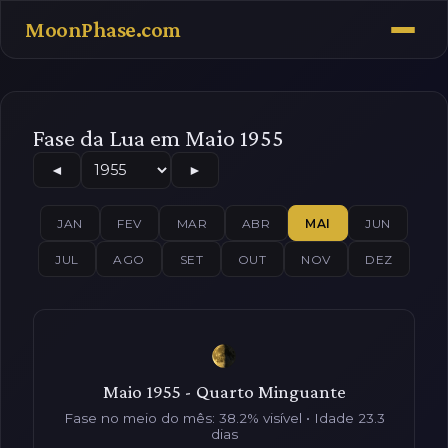
MoonPhase.com
Fase da Lua em Maio 1955
◄
►
JAN
FEV
MAR
ABR
MAI
JUN
JUL
AGO
SET
OUT
NOV
DEZ
Maio 1955 - Quarto Minguante
Fase no meio do mês: 38.2% visível • Idade 23.3
dias