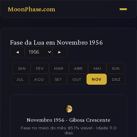
MoonPhase.com
Fase da Lua em Novembro 1956
◄
►
JAN
FEV
MAR
ABR
MAI
JUN
JUL
AGO
SET
OUT
NOV
DEZ
Novembro 1956 - Gibosa Crescente
Fase no meio do mês: 85.1% visível • Idade 11.0
dias