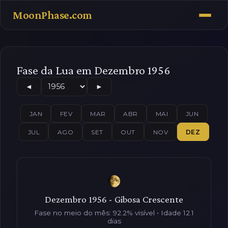
MoonPhase.com
Fase da Lua em Dezembro 1956
◄
►
JAN
FEV
MAR
ABR
MAI
JUN
JUL
AGO
SET
OUT
NOV
DEZ
Dezembro 1956 - Gibosa Crescente
Fase no meio do mês: 92.2% visível • Idade 12.1
dias