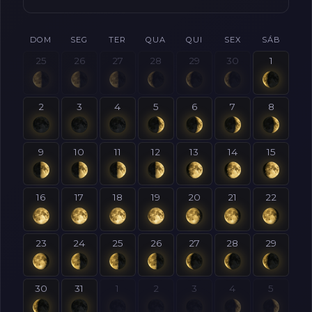
DOM
SEG
TER
QUA
QUI
SEX
SÁB
25
26
27
28
29
30
1
2
3
4
5
6
7
8
9
10
11
12
13
14
15
16
17
18
19
20
21
22
23
24
25
26
27
28
29
30
31
1
2
3
4
5