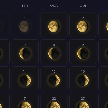
TER
QUA
QUI
31
1
2
7
8
9
14
15
16
21
22
23