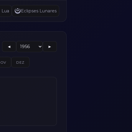
a Lua
Eclipses Lunares
◄
►
NOV
DEZ