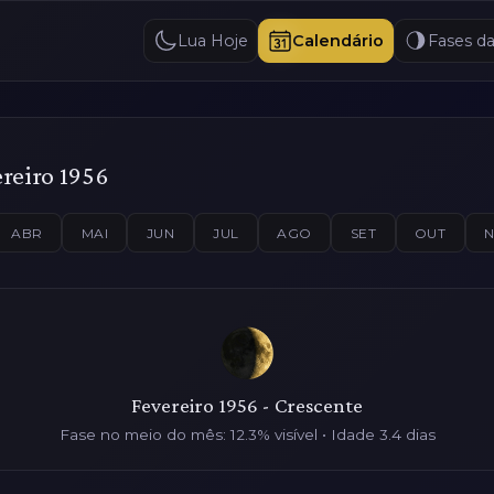
Lua Hoje
Calendário
Fases d
reiro 1956
ABR
MAI
JUN
JUL
AGO
SET
OUT
Fevereiro 1956 - Crescente
Fase no meio do mês: 12.3% visível • Idade 3.4 dias