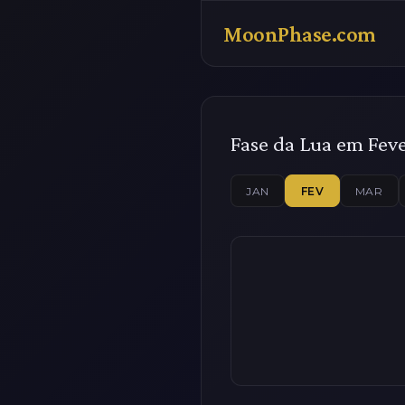
MoonPhase.com
Fase da Lua em Feve
JAN
FEV
MAR