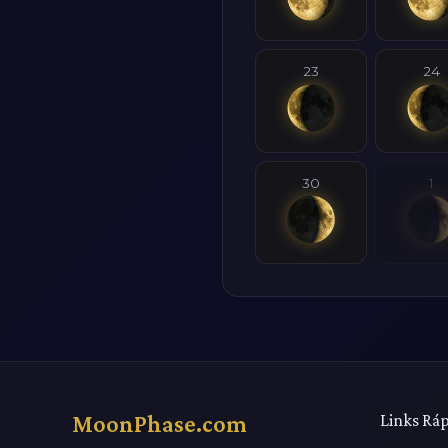
23
24
30
1
MoonPhase.com
Links Rá