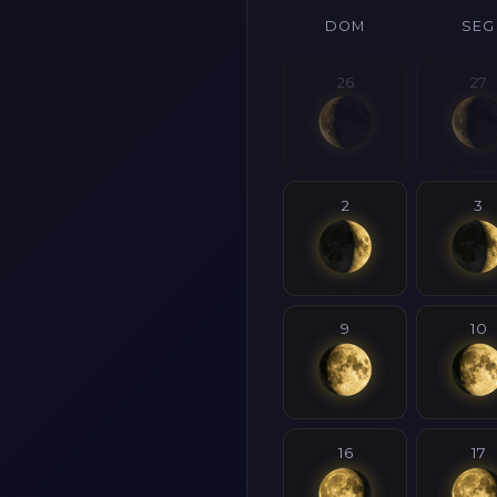
DOM
SEG
26
27
2
3
9
10
16
17