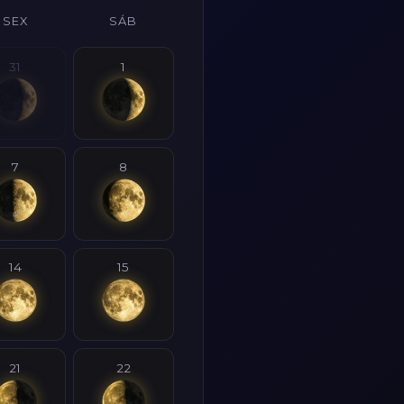
SEX
SÁB
31
1
7
8
14
15
21
22