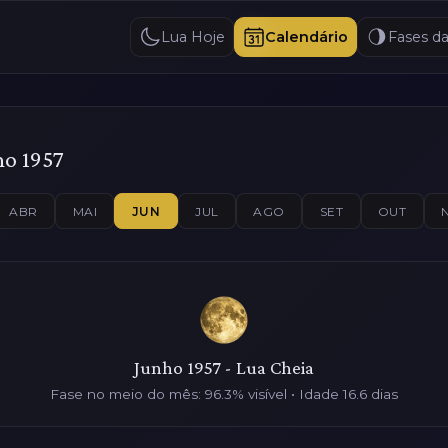
Lua Hoje
Calendário
Fases d
ho 1957
ABR
MAI
JUN
JUL
AGO
SET
OUT
Junho 1957 - Lua Cheia
Fase no meio do mês: 96.3% visível • Idade 16.6 dias