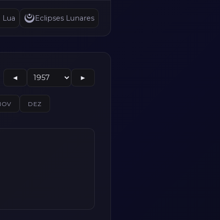
a Lua
Eclipses Lunares
◄
►
NOV
DEZ