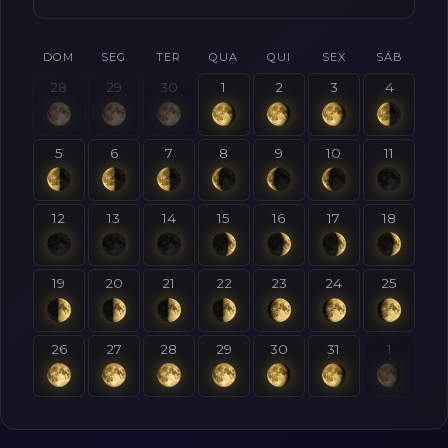
DOM
SEG
TER
QUA
QUI
SEX
SÁB
28
29
30
1
2
3
4
5
6
7
8
9
10
11
12
13
14
15
16
17
18
19
20
21
22
23
24
25
26
27
28
29
30
31
1