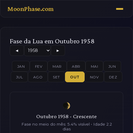
MoonPhase.com
Fase da Lua em Outubro 1958
◄
►
JAN
FEV
MAR
ABR
MAI
JUN
JUL
AGO
SET
OUT
NOV
DEZ
Outubro 1958 - Crescente
Fase no meio do mês: 5.4% visível • Idade 2.2
dias