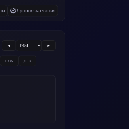
ны
Лунные затмения
◄
►
НОЯ
ДЕК