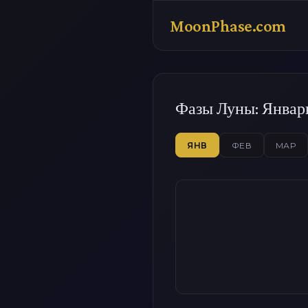
MoonPhase.com
Фазы Луны: Январь
ЯНВ
ФЕВ
МАР