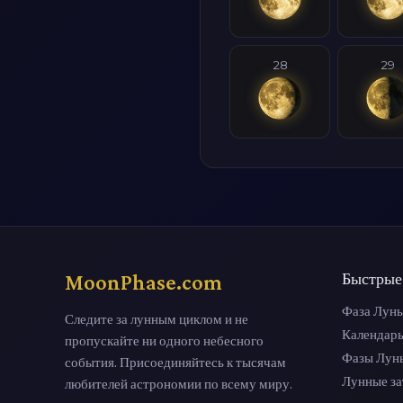
28
29
MoonPhase.com
Быстрые
Фаза Луны
Следите за лунным циклом и не
Календар
пропускайте ни одного небесного
Фазы Лун
события. Присоединяйтесь к тысячам
Лунные з
любителей астрономии по всему миру.