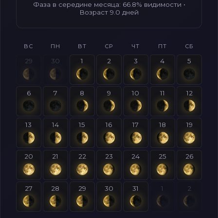
Фаза в середине месяца: 66.8% видимости •
Возраст 9.0 дней
ВС
ПН
ВТ
СР
ЧТ
ПТ
СБ
29
30
1
2
3
4
5
6
7
8
9
10
11
12
13
14
15
16
17
18
19
20
21
22
23
24
25
26
27
28
29
30
31
1
2