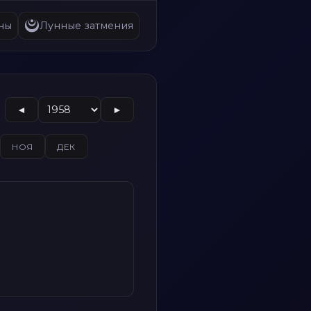
ны
Лунные затмения
◄
►
НОЯ
ДЕК