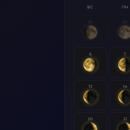
ВС
ПН
29
30
6
7
13
14
20
21