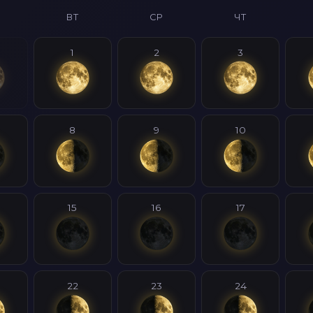
ВТ
СР
ЧТ
1
2
3
8
9
10
15
16
17
22
23
24