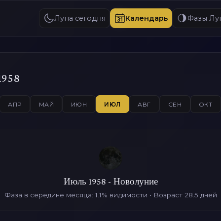
Луна сегодня
Календарь
Фазы Лу
1958
АПР
МАЙ
ИЮН
ИЮЛ
АВГ
СЕН
ОКТ
Июль 1958 - Новолуние
Фаза в середине месяца: 1.1% видимости • Возраст 28.5 дней