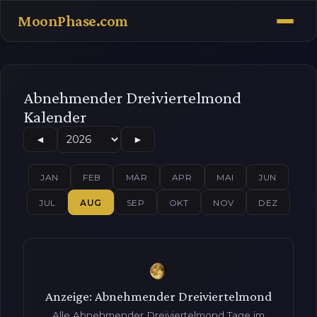
MoonPhase.com
Abnehmender Dreiviertelmond
Kalender
◄
►
JAN
FEB
MÄR
APR
MAI
JUN
JUL
AUG
SEP
OKT
NOV
DEZ
Anzeige: Abnehmender Dreiviertelmond
Alle Abnehmender Dreiviertelmond Tage im