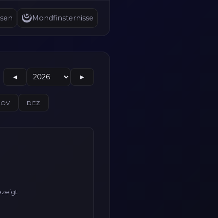
sen
Mondfinsternisse
◄
►
NOV
DEZ
zeigt