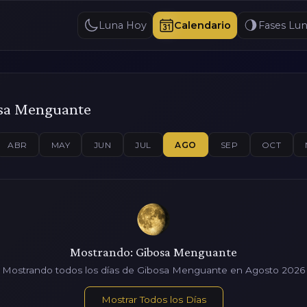
Luna Hoy
Calendario
Fases Lun
osa Menguante
ABR
MAY
JUN
JUL
AGO
SEP
OCT
Mostrando: Gibosa Menguante
Mostrando todos los días de Gibosa Menguante en Agosto 2026
Mostrar Todos los Días