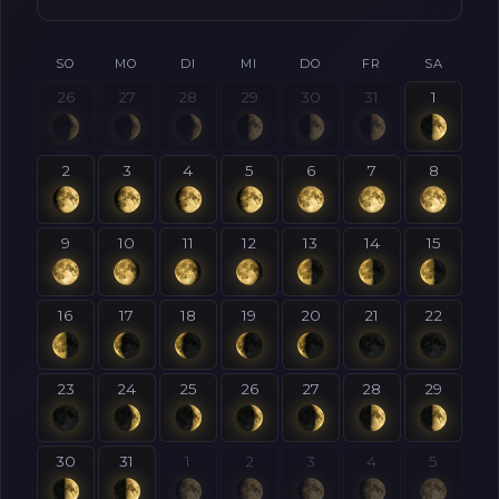
SO
MO
DI
MI
DO
FR
SA
26
27
28
29
30
31
1
2
3
4
5
6
7
8
9
10
11
12
13
14
15
16
17
18
19
20
21
22
23
24
25
26
27
28
29
30
31
1
2
3
4
5