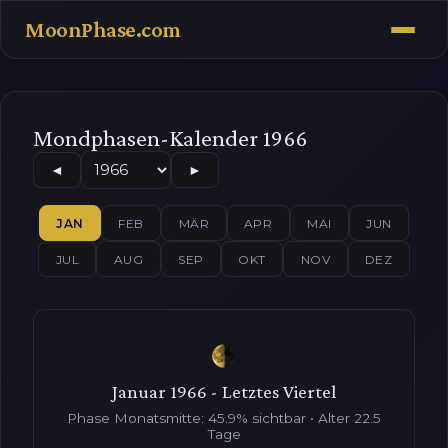
MoonPhase.com
Mondphasen-Kalender 1966
◄
►
JAN
FEB
MÄR
APR
MAI
JUN
JUL
AUG
SEP
OKT
NOV
DEZ
Januar 1966 - Letztes Viertel
Phase Monatsmitte: 45.9% sichtbar • Alter 22.5
Tage