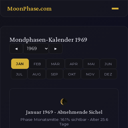
MoonPhase.com
Mondphasen-Kalender 1969
◄
►
JAN
FEB
MÄR
APR
MAI
JUN
JUL
AUG
SEP
OKT
NOV
DEZ
Januar 1969 - Abnehmende Sichel
Phase Monatsmitte: 16.1% sichtbar • Alter 25.6
Tage