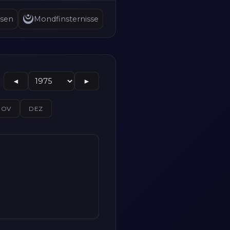
sen
Mondfinsternisse
◄
►
NOV
DEZ