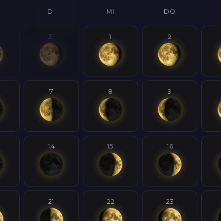
DI
MI
DO
31
1
2
7
8
9
14
15
16
21
22
23