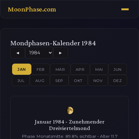
MoonPhase.com
Mondphasen-Kalender 1984
◄
►
JAN
FEB
MÄR
APR
MAI
JUN
JUL
AUG
SEP
OKT
NOV
DEZ
Januar 1984 - Zunehmender
Dreiviertelmond
Phase Monatsmitte: 89.8% sichtbar • Alter 11.7