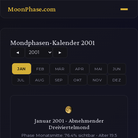
MoonPhase.com
Mondphasen-Kalender 2001
◄
►
JAN
FEB
MÄR
APR
MAI
JUN
JUL
AUG
SEP
OKT
NOV
DEZ
Januar 2001 - Abnehmender
Dreiviertelmond
Phase Monatsmitte: 76.4% sichtbar • Alter 19.5