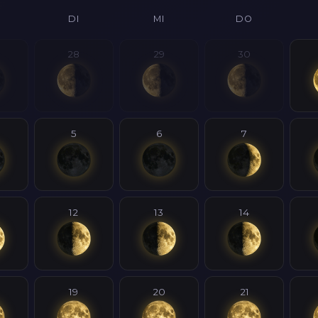
DI
MI
DO
28
29
30
5
6
7
12
13
14
19
20
21