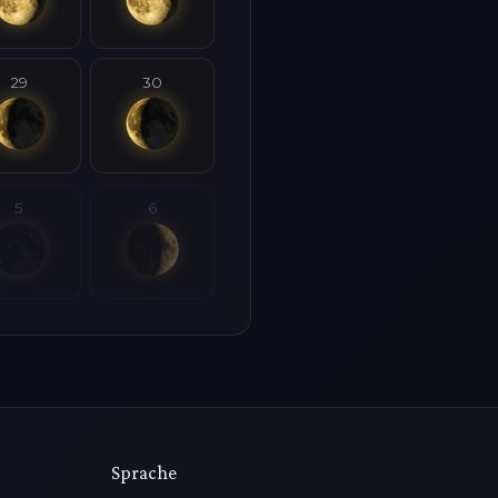
29
30
5
6
Sprache