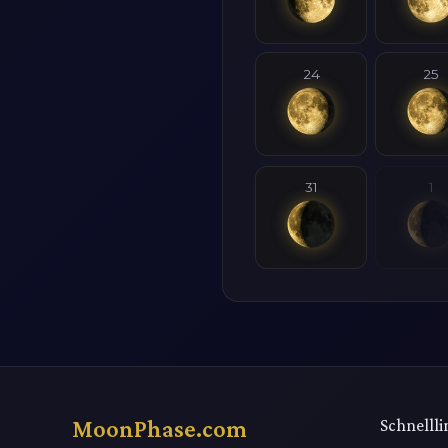
24
25
31
1
MoonPhase.com
Schnellli