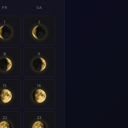
FR
SA
1
2
8
9
15
16
22
23