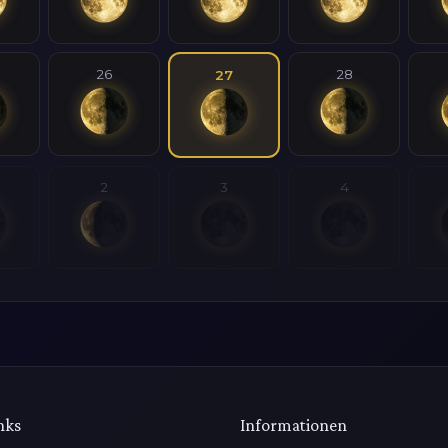
26
28
27
2
3
4
nks
Informationen