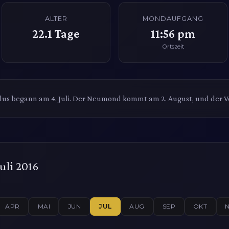
ALTER
MONDAUFGANG
22.1
Tage
11:56 pm
Ortszeit
us begann am 4. Juli. Der Neumond kommt am 2. August, und der V
uli 2016
APR
MAI
JUN
JUL
AUG
SEP
OKT