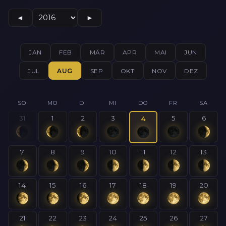
◄
►
JAN
FEB
MÄR
APR
MAI
JUN
JUL
AUG
SEP
OKT
NOV
DEZ
SO
MO
DI
MI
DO
FR
SA
31
1
2
3
5
6
4
7
8
9
10
11
12
13
14
15
16
17
18
19
20
21
22
23
24
25
26
27