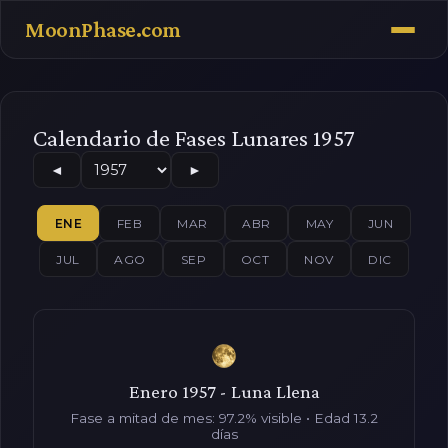
MoonPhase.com
Calendario de Fases Lunares 1957
◄
►
ENE
FEB
MAR
ABR
MAY
JUN
JUL
AGO
SEP
OCT
NOV
DIC
Enero 1957 - Luna Llena
Fase a mitad de mes: 97.2% visible • Edad 13.2
días