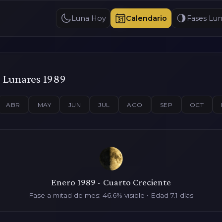
Luna Hoy
Calendario
Fases Lun
s Lunares 1989
ABR
MAY
JUN
JUL
AGO
SEP
OCT
Enero 1989 - Cuarto Creciente
Fase a mitad de mes: 46.6% visible • Edad 7.1 días