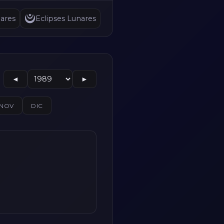
ares
Eclipses Lunares
◄
►
NOV
DIC