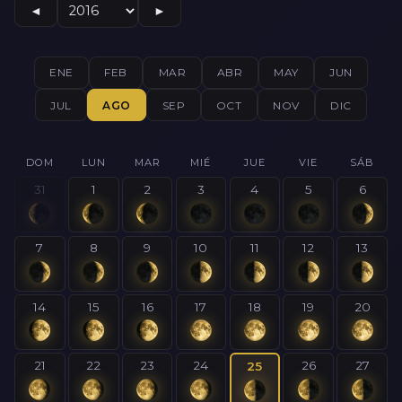
◄
►
ENE
FEB
MAR
ABR
MAY
JUN
JUL
AGO
SEP
OCT
NOV
DIC
DOM
LUN
MAR
MIÉ
JUE
VIE
SÁB
31
1
2
3
4
5
6
7
8
9
10
11
12
13
14
15
16
17
18
19
20
21
22
23
24
26
27
25