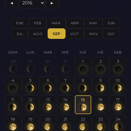
◄
►
ENE
FEB
MAR
ABR
MAY
JUN
JUL
AGO
SEP
OCT
NOV
DIC
DOM
LUN
MAR
MIÉ
JUE
VIE
SÁB
28
29
30
31
1
2
3
4
5
6
7
8
9
10
11
12
13
14
16
17
15
18
19
20
21
22
23
24