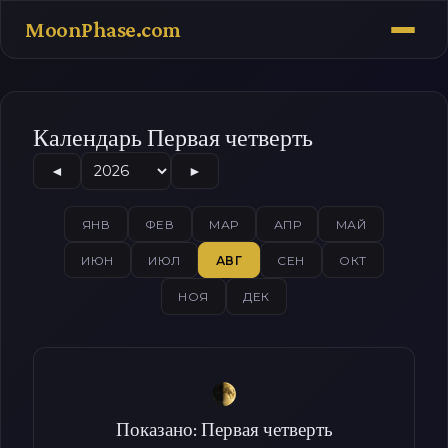
MoonPhase.com
Календарь Первая четверть
◄
►
ЯНВ
ФЕВ
МАР
АПР
МАЙ
ИЮН
ИЮЛ
АВГ
СЕН
ОКТ
НОЯ
ДЕК
Показано: Первая четверть