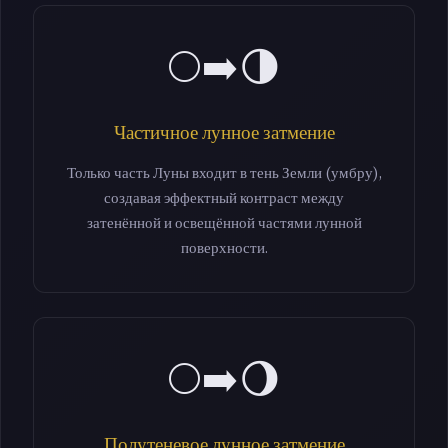
🌕➡️🌗
Частичное лунное затмение
Только часть Луны входит в тень Земли (умбру),
создавая эффектный контраст между
затенённой и освещённой частями лунной
поверхности.
🌕➡️🌖
Полутеневое лунное затмение