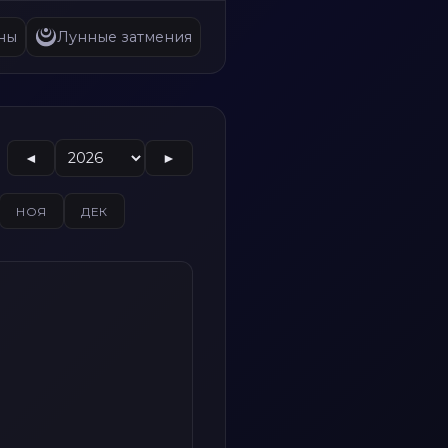
ны
Лунные затмения
◄
►
НОЯ
ДЕК