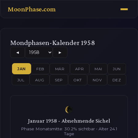
MoonPhase.com
Mondphasen-Kalender 1958
◄
►
JAN
FEB
MÄR
APR
MAI
JUN
JUL
AUG
SEP
OKT
NOV
DEZ
Januar 1958 - Abnehmende Sichel
Phase Monatsmitte: 30.2% sichtbar • Alter 24.1
Tage