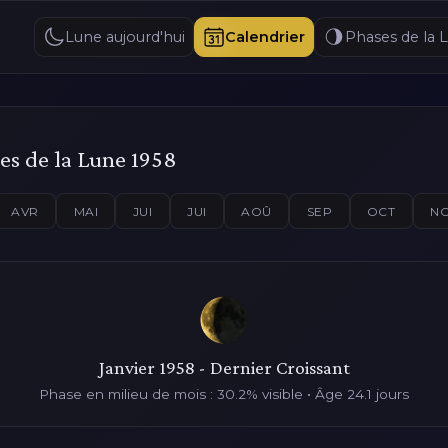
Lune aujourd'hui
Calendrier
Phases de la 
es de la Lune 1958
AVR
MAI
JUI
JUI
AOÛ
SEP
OCT
N
Janvier 1958 - Dernier Croissant
Phase en milieu de mois : 30.2% visible • Âge 24.1 jours