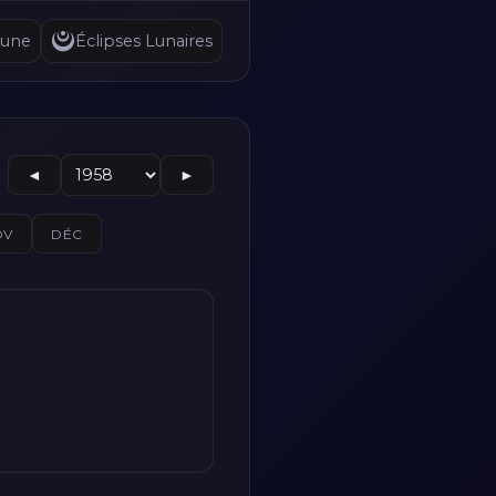
Lune
Éclipses Lunaires
◄
►
OV
DÉC