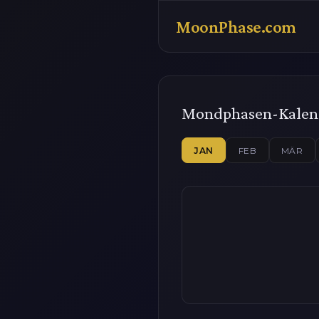
MoonPhase.com
Mondphasen-Kalend
JAN
FEB
MÄR