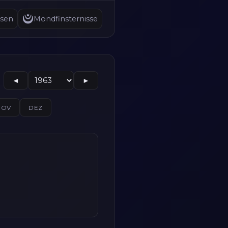
sen
Mondfinsternisse
◄
►
NOV
DEZ